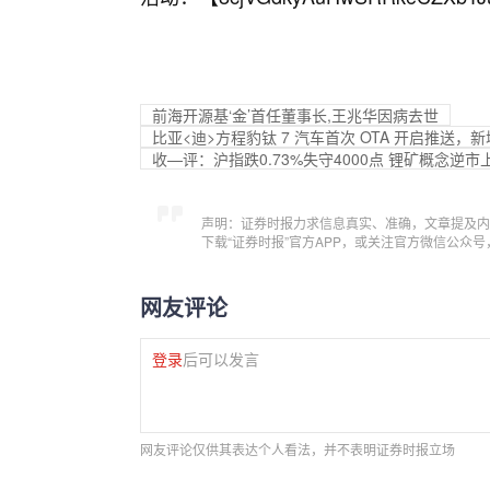
前海开源基‘金’首任董事长,王兆华因病去世
比亚<迪>方程豹钛 7 汽车首次 OTA 开启推
收—评：沪指跌0.73%失守4000点 锂矿概念逆市
声明：证券时报力求信息真实、准确，文章提及内
下载“证券时报”官方APP，或关注官方微信公众
网友评论
登录
后可以发言
网友评论仅供其表达个人看法，并不表明证券时报立场