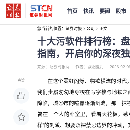
首页
快讯
要闻
股市
您当前的位置：
证券时报
>
公司
>
正文
十大污软件排行榜：盘
指南，开启你的深夜独
来源：证券时报网
作者：欧阳夏丹
2026-02-0
在这个霓虹闪烁、物欲横流的时代
点赞
我们步履匆匆地穿梭在写字楼与地铁之间
降临，城🙂市的喧嚣逐渐沉淀，那一抹
曾在一个人的卧室里，看着天花板，感
样”的刺激、想要窥探禁忌边界的冲动，